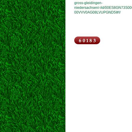
gross-gleidingen-
niedersachsen/-/id/00ES8GN73S00
00VVV0AG08LVUPGND5I#!/