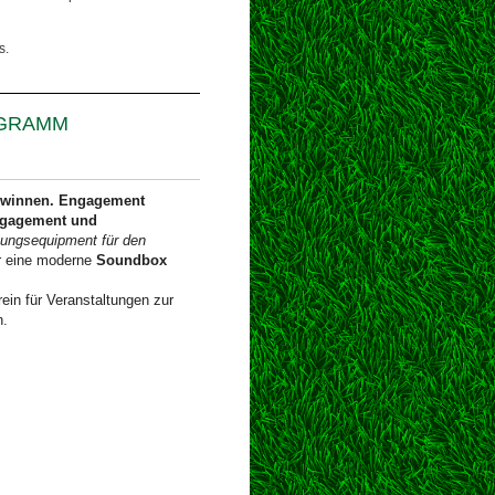
s.
OGRAMM
ewinnen. Engagement
Engagement und
tungsequipment für den
ir eine moderne
Soundbox
in für Veranstaltungen zur
n.