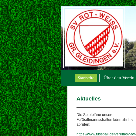
Startseite
Über den Verein
Aktuelles
Die Spielpläne unserer
Fußballmannschaften könnt ihr hier
abrufen:
https://www.fussball.de/verein/sv-rw-