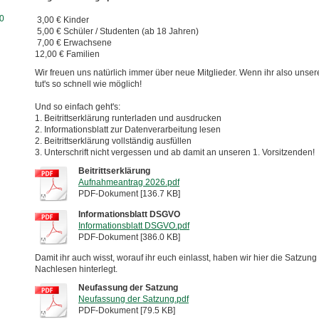
0
3,00 € Kinder
5,00 € Schüler / Studenten (ab 18 Jahren)
7,00 € Erwachsene
12,00 € Familien
Wir freuen uns natürlich immer über neue Mitglieder. Wenn ihr also unser
tut's so schnell wie möglich!
Und so einfach geht's:
1. Beitrittserklärung runterladen und ausdrucken
2. Informationsblatt zur Datenverarbeitung lesen
2. Beitrittserklärung vollständig ausfüllen
3. Unterschrift nicht vergessen und ab damit an unseren 1. Vorsitzenden!
Beitrittserklärung
Aufnahmeantrag 2026.pdf
PDF-Dokument [136.7 KB]
Informationsblatt DSGVO
Informationsblatt DSGVO.pdf
PDF-Dokument [386.0 KB]
Damit ihr auch wisst, worauf ihr euch einlasst, haben wir hier die Satzun
Nachlesen hinterlegt.
Neufassung der Satzung
Neufassung der Satzung.pdf
PDF-Dokument [79.5 KB]