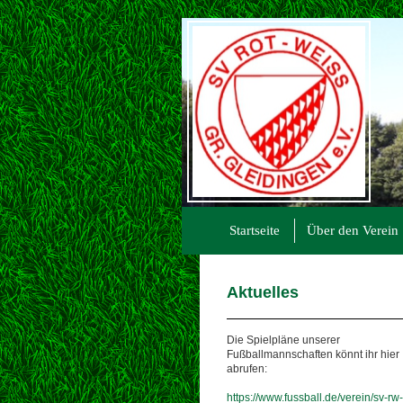
Startseite
Über den Verein
Aktuelles
Die Spielpläne unserer
Fußballmannschaften könnt ihr hier
abrufen:
https://www.fussball.de/verein/sv-rw-