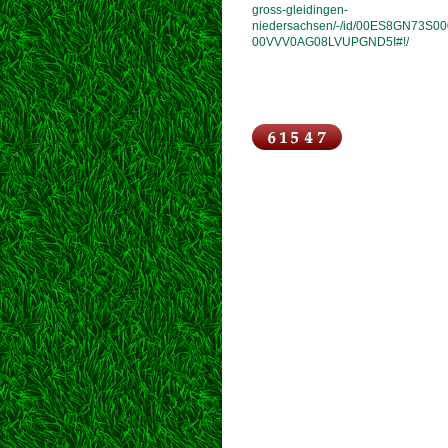
gross-gleidingen-
niedersachsen/-/id/00ES8GN73S00
00VVV0AG08LVUPGND5I#!/