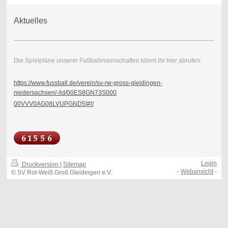
Aktuelles
Die Spielpläne unserer Fußballmannschaften könnt ihr hier abrufen:
https://www.fussball.de/verein/sv-rw-gross-gleidingen-
niedersachsen/-/id/00ES8GN73S000
00VVV0AG08LVUPGND5I#!/
Login
Druckversion
|
Sitemap
-
Webansicht
-
© SV Rot-Weiß Groß Gleidingen e.V.