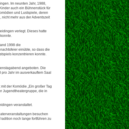
dingen. Im neunten Jahr, 1988,
Kinder auch ein Bühnenstück für
Komödien und Lustspiele, deren
, nicht mehr aus der Adventszeit
idingen verlegt. Dieses hatte
 konnte.
tand 1998 die
nachtsfeier einübte, so dass die
tspiels konzentrieren konnte.
Dienstagabend angeboten. Die
 pro Jahr im ausverkauftem Saal
 mit der Komödie „Ein großer Tag
er Jugendtheatergruppe, die in
idingen veranstaltet.
heaterveranstaltungen besuchen
radition noch lange fortführen zu