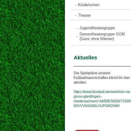
Kinderturnen
Theater
Jugendtheatergruppe
Damentheatergruppe GOM
(Ganz ohne Männer)
Aktuelles
Die Spielpläne unserer
Fußballmannschaften könnt ihr hier
abrufen:
https://www.fussball.de/verein/sv-rw-
gross-gleidingen-
niedersachsen/-/id/00ES8GN73S00
00VVV0AG08LVUPGND5I#!/