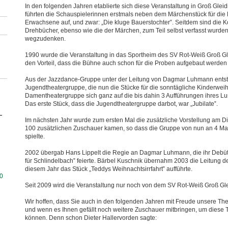
In den folgenden Jahren etablierte sich diese Veranstaltung in Groß Glei
führten die Schauspielerinnen erstmals neben dem Märchenstück für die 
Erwachsene auf, und zwar: „Die kluge Bauerstochter‟. Seitdem sind die 
Drehbücher, ebenso wie die der Märchen, zum Teil selbst verfasst wurden
wegzudenken.
1990 wurde die Veranstaltung in das Sportheim des SV Rot-Weiß Groß Gle
den Vorteil, dass die Bühne auch schon für die Proben aufgebaut werden
Aus der Jazzdance-Gruppe unter der Leitung von Dagmar Luhmann ents
Jugendtheatergruppe, die nun die Stücke für die sonntägliche Kinderweih
Damentheatergruppe sich ganz auf die bis dahin 3 Aufführungen ihres Lus
Das erste Stück, dass die Jugendtheatergruppe darbot, war „Jubilate‟.
Im nächsten Jahr wurde zum ersten Mal die zusätzliche Vorstellung am 
100 zusätzlichen Zuschauer kamen, so dass die Gruppe von nun an 4 Mal
spielte.
2002 übergab Hans Lippelt die Regie an Dagmar Luhmann, die ihr Debüt
für Schlindelbach‟ feierte. Bärbel Kuschnik übernahm 2003 die Leitung d
diesem Jahr das Stück „Teddys Weihnachtsirrfahrt‟ aufführte.
0
Seit 2009 wird die Veranstaltung nur noch von dem SV Rot-Weiß Groß Gle
Wir hoffen, dass Sie auch in den folgenden Jahren mit Freude unsere T
und wenn es Ihnen gefällt noch weitere Zuschauer mitbringen, um diese T
können. Denn schon Dieter Hallervorden sagte: