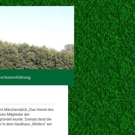
schutzerklärung
 dem Märchenstück „Das Hemd des
ren Mitglieder der
gründet wurde. Damals fand die
 in dem Gasthaus „Wolters‟ am