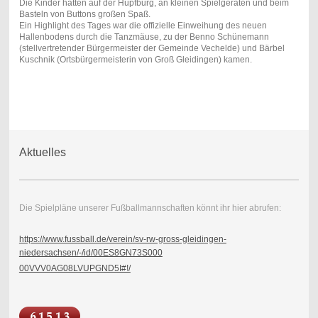
Die Kinder hatten auf der Hüpfburg, an kleinen Spielgeräten und beim
Basteln von Buttons großen Spaß.
Ein Highlight des Tages war die offizielle Einweihung des neuen
Hallenbodens durch die Tanzmäuse, zu der Benno Schünemann
(stellvertretender Bürgermeister der Gemeinde Vechelde) und Bärbel
Kuschnik (Ortsbürgermeisterin von Groß Gleidingen) kamen.
Aktuelles
Die Spielpläne unserer Fußballmannschaften könnt ihr hier abrufen:
https://www.fussball.de/verein/sv-rw-gross-gleidingen-
niedersachsen/-/id/00ES8GN73S000
00VVV0AG08LVUPGND5I#!/