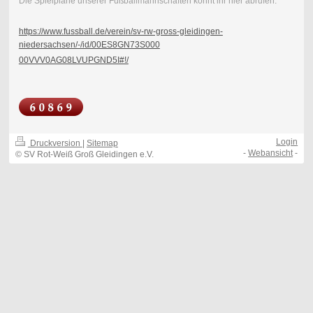
Die Spielpläne unserer Fußballmannschaften könnt ihr hier abrufen:
https://www.fussball.de/verein/sv-rw-gross-gleidingen-
niedersachsen/-/id/00ES8GN73S000
00VVV0AG08LVUPGND5I#!/
Login
Druckversion
|
Sitemap
-
Webansicht
-
© SV Rot-Weiß Groß Gleidingen e.V.