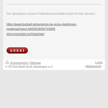
Die Spielpläne unserer Fußballmannschaften könnt ihr hier abrufen:
https://www.fussball.de/verein/sv-rw-gross-gleidingen-
niedersachsen/-/id/00ES8GN73S000
00VVV0AG08LVUPGND5I#!/
Login
Druckversion
|
Sitemap
-
Webansicht
-
© SV Rot-Weiß Groß Gleidingen e.V.