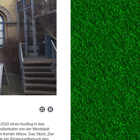
2020 einen Ausflug in das
raßenbahn von der Weststadt
on Kerstin Wiese. Das Stück „Der
ete ein Restaurantbesuch den