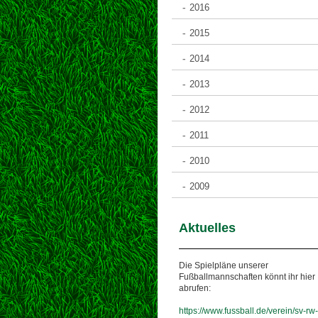
2016
2015
2014
2013
2012
2011
2010
2009
Aktuelles
Die Spielpläne unserer
Fußballmannschaften könnt ihr hier
abrufen:
https://www.fussball.de/verein/sv-rw-