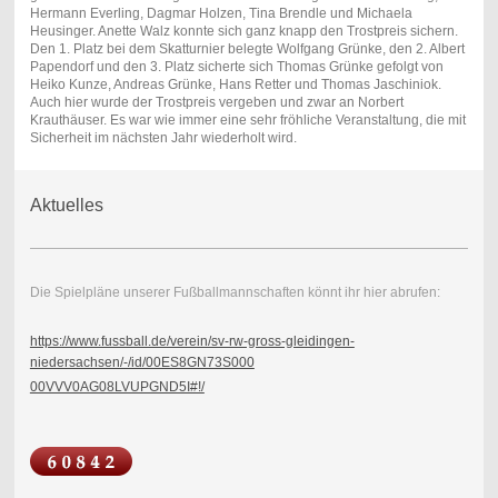
Hermann Everling, Dagmar Holzen, Tina Brendle und Michaela
Heusinger. Anette Walz konnte sich ganz knapp den Trostpreis sichern.
Den 1. Platz bei dem Skatturnier belegte Wolfgang Grünke, den 2. Albert
Papendorf und den 3. Platz sicherte sich Thomas Grünke gefolgt von
Heiko Kunze, Andreas Grünke, Hans Retter und Thomas Jaschiniok.
Auch hier wurde der Trostpreis vergeben und zwar an Norbert
Krauthäuser. Es war wie immer eine sehr fröhliche Veranstaltung, die mit
Sicherheit im nächsten Jahr wiederholt wird.
Aktuelles
Die Spielpläne unserer Fußballmannschaften könnt ihr hier abrufen:
https://www.fussball.de/verein/sv-rw-gross-gleidingen-
niedersachsen/-/id/00ES8GN73S000
00VVV0AG08LVUPGND5I#!/