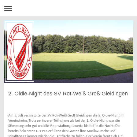
2. Oldie-Night des SV Rot-Weiß Groß Gleidingen
Am 5. Juli veranstalte der SV Rot-Weiß Groß Gleidingen die 2. Oldie-Night im
Vereinsheim. Trotz geringerer Teilnahme als bei der 1. Oldie-Night war die
Stimmung sehr gut und die Veranstaltung dauerte bis tief in die Nacht. Die
bereits bekannten DJs P+K erfüllten den Gästen ihre Musikwünsche und
schafften es immer wieder die Tanzfläche zu füllen. Der Verein freut sich auf