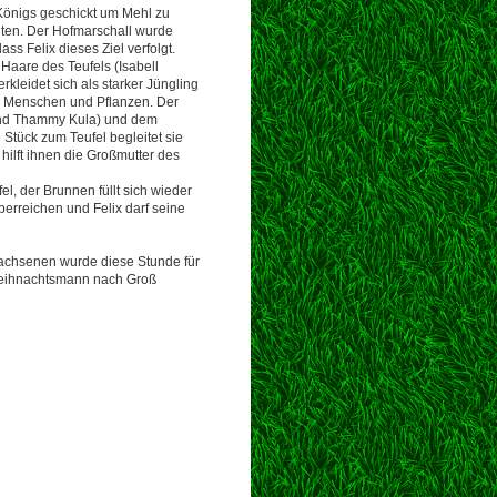
 Königs geschickt um Mehl zu
lten. Der Hofmarschall wurde
s Felix dieses Ziel verfolgt.
 Haare des Teufels (Isabell
erkleidet sich als starker Jüngling
en Menschen und Pflanzen. Der
 und Thammy Kula) und dem
Stück zum Teufel begleitet sie
ilft ihnen die Großmutter des
l, der Brunnen füllt sich wieder
erreichen und Felix darf seine
rwachsenen wurde diese Stunde für
 Weihnachtsmann nach Groß