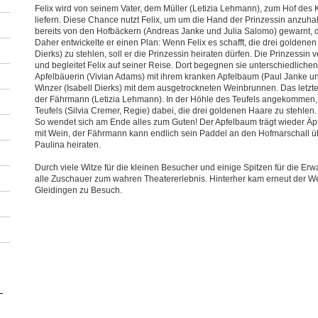
Felix wird von seinem Vater, dem Müller (Letizia Lehmann), zum Hof des
liefern. Diese Chance nutzt Felix, um um die Hand der Prinzessin anzuha
bereits von den Hofbäckern (Andreas Janke und Julia Salomo) gewarnt, das
Daher entwickelte er einen Plan: Wenn Felix es schafft, die drei goldenen
Dierks) zu stehlen, soll er die Prinzessin heiraten dürfen. Die Prinzessin v
und begleitet Felix auf seiner Reise. Dort begegnen sie unterschiedlich
Apfelbäuerin (Vivian Adams) mit ihrem kranken Apfelbaum (Paul Janke
Winzer (Isabell Dierks) mit dem ausgetrockneten Weinbrunnen. Das letzte 
der Fährmann (Letizia Lehmann). In der Höhle des Teufels angekommen, h
Teufels (Silvia Cremer, Regie) dabei, die drei goldenen Haare zu stehlen.
So wendet sich am Ende alles zum Guten! Der Apfelbaum trägt wieder Äpfe
mit Wein, der Fährmann kann endlich sein Paddel an den Hofmarschall üb
Paulina heiraten.
Durch viele Witze für die kleinen Besucher und einige Spitzen für die E
alle Zuschauer zum wahren Theatererlebnis. Hinterher kam erneut der
Gleidingen zu Besuch.