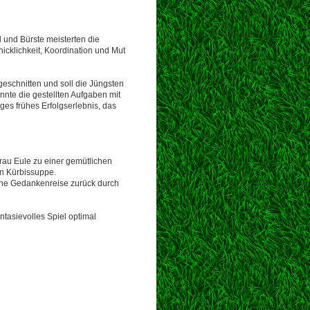
 und Bürste meisterten die
cklichkeit, Koordination und Mut
geschnitten und soll die Jüngsten
nnte die gestellten Aufgaben mit
ges frühes Erfolgserlebnis, das
Frau Eule zu einer gemütlichen
en Kürbissuppe.
iche Gedankenreise zurück durch
ntasievolles Spiel optimal