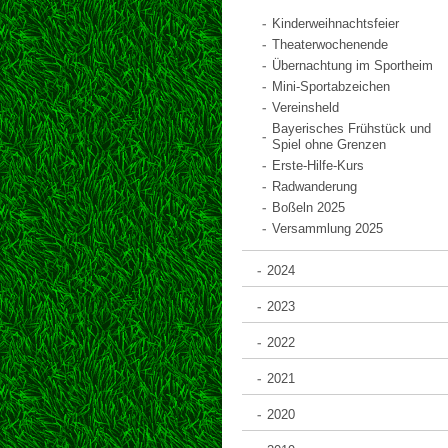
Kinderweihnachtsfeier
Theaterwochenende
Übernachtung im Sportheim
Mini-Sportabzeichen
Vereinsheld
Bayerisches Frühstück und
Spiel ohne Grenzen
Erste-Hilfe-Kurs
Radwanderung
Boßeln 2025
Versammlung 2025
2024
2023
2022
2021
2020