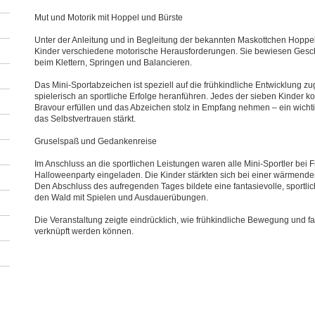
Mut und Motorik mit Hoppel und Bürste
Unter der Anleitung und in Begleitung der bekannten Maskottchen Hoppel
Kinder verschiedene motorische Herausforderungen. Sie bewiesen Geschi
beim Klettern, Springen und Balancieren.
Das Mini-Sportabzeichen ist speziell auf die frühkindliche Entwicklung zu
spielerisch an sportliche Erfolge heranführen. Jedes der sieben Kinder ko
Bravour erfüllen und das Abzeichen stolz in Empfang nehmen – ein wichti
das Selbstvertrauen stärkt.
Gruselspaß und Gedankenreise
Im Anschluss an die sportlichen Leistungen waren alle Mini-Sportler bei 
Halloweenparty eingeladen. Die Kinder stärkten sich bei einer wärmend
Den Abschluss des aufregenden Tages bildete eine fantasievolle, sportl
den Wald mit Spielen und Ausdauerübungen.
Die Veranstaltung zeigte eindrücklich, wie frühkindliche Bewegung und fa
verknüpft werden können.