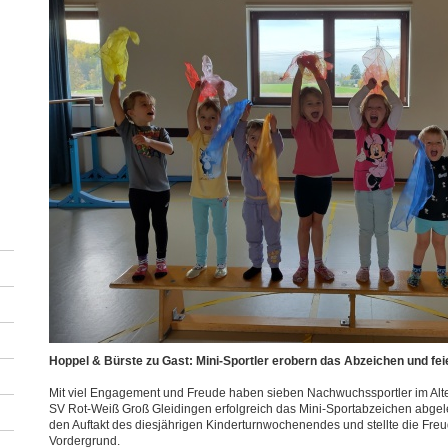
Hoppel & Bürste zu Gast: Mini-Sportler erobern das Abzeichen und fei
Mit viel Engagement und Freude haben sieben Nachwuchssportler im Alte
SV Rot-Weiß Groß Gleidingen erfolgreich das Mini-Sportabzeichen abgele
den Auftakt des diesjährigen Kinderturnwochenendes und stellte die Fr
Vordergrund.