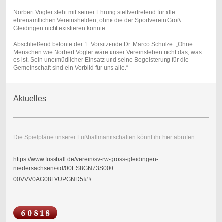
Norbert Vogler steht mit seiner Ehrung stellvertretend für alle
ehrenamtlichen Vereinshelden, ohne die der Sportverein Groß
Gleidingen nicht existieren könnte.
Abschließend betonte der 1. Vorsitzende Dr. Marco Schulze: „Ohne
Menschen wie Norbert Vogler wäre unser Vereinsleben nicht das, was
es ist. Sein unermüdlicher Einsatz und seine Begeisterung für die
Gemeinschaft sind ein Vorbild für uns alle.“
Aktuelles
Die Spielpläne unserer Fußballmannschaften könnt ihr hier abrufen:
https://www.fussball.de/verein/sv-rw-gross-gleidingen-
niedersachsen/-/id/00ES8GN73S000
00VVV0AG08LVUPGND5I#!/