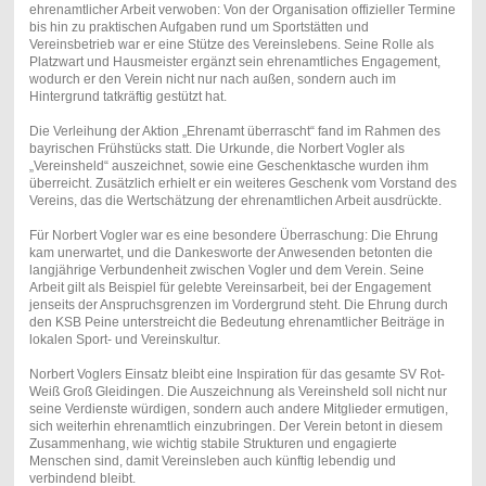
ehrenamtlicher Arbeit verwoben: Von der Organisation offizieller Termine
bis hin zu praktischen Aufgaben rund um Sportstätten und
Vereinsbetrieb war er eine Stütze des Vereinslebens. Seine Rolle als
Platzwart und Hausmeister ergänzt sein ehrenamtliches Engagement,
wodurch er den Verein nicht nur nach außen, sondern auch im
Hintergrund tatkräftig gestützt hat.
Die Verleihung der Aktion „Ehrenamt überrascht“ fand im Rahmen des
bayrischen Frühstücks statt. Die Urkunde, die Norbert Vogler als
„Vereinsheld“ auszeichnet, sowie eine Geschenktasche wurden ihm
überreicht. Zusätzlich erhielt er ein weiteres Geschenk vom Vorstand des
Vereins, das die Wertschätzung der ehrenamtlichen Arbeit ausdrückte.
Für Norbert Vogler war es eine besondere Überraschung: Die Ehrung
kam unerwartet, und die Dankesworte der Anwesenden betonten die
langjährige Verbundenheit zwischen Vogler und dem Verein. Seine
Arbeit gilt als Beispiel für gelebte Vereinsarbeit, bei der Engagement
jenseits der Anspruchsgrenzen im Vordergrund steht. Die Ehrung durch
den KSB Peine unterstreicht die Bedeutung ehrenamtlicher Beiträge in
lokalen Sport- und Vereinskultur.
Norbert Voglers Einsatz bleibt eine Inspiration für das gesamte SV Rot-
Weiß Groß Gleidingen. Die Auszeichnung als Vereinsheld soll nicht nur
seine Verdienste würdigen, sondern auch andere Mitglieder ermutigen,
sich weiterhin ehrenamtlich einzubringen. Der Verein betont in diesem
Zusammenhang, wie wichtig stabile Strukturen und engagierte
Menschen sind, damit Vereinsleben auch künftig lebendig und
verbindend bleibt.