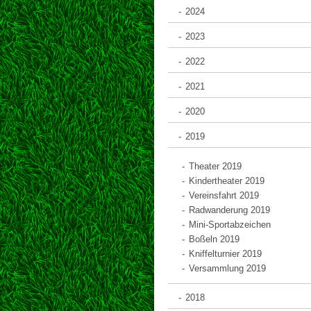
2024
2023
2022
2021
2020
2019
Theater 2019
Kindertheater 2019
Vereinsfahrt 2019
Radwanderung 2019
Mini-Sportabzeichen
Boßeln 2019
Kniffelturnier 2019
Versammlung 2019
2018