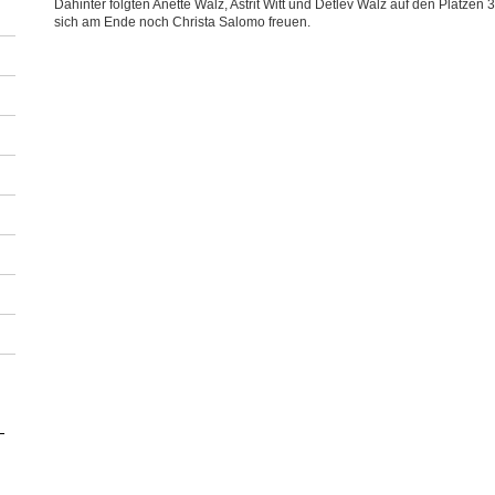
Dahinter folgten Anette Walz, Astrit Witt und Detlev Walz auf den Plätzen 
sich am Ende noch Christa Salomo freuen.