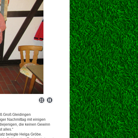
eiß Groß Gleidingen
iger Nachmittag mit einigen
iejenigen, die keinen Gewinn
 alles.“
latz belegte Helga Gröbe.