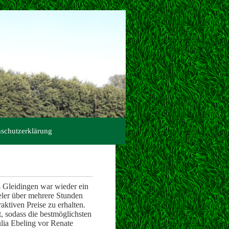
schutzerklärung
ß Gleidingen war wieder ein
ieler über mehrere Stunden
aktiven Preise zu erhalten.
t, sodass die bestmöglichsten
lia Ebeling vor Renate