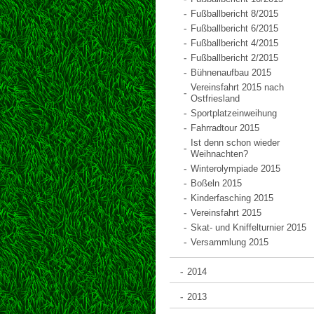
Fußballbericht 8/2015
Fußballbericht 6/2015
Fußballbericht 4/2015
Fußballbericht 2/2015
Bühnenaufbau 2015
Vereinsfahrt 2015 nach
Ostfriesland
Sportplatzeinweihung
Fahrradtour 2015
Ist denn schon wieder
Weihnachten?
Winterolympiade 2015
Boßeln 2015
Kinderfasching 2015
Vereinsfahrt 2015
Skat- und Kniffelturnier 2015
Versammlung 2015
2014
2013