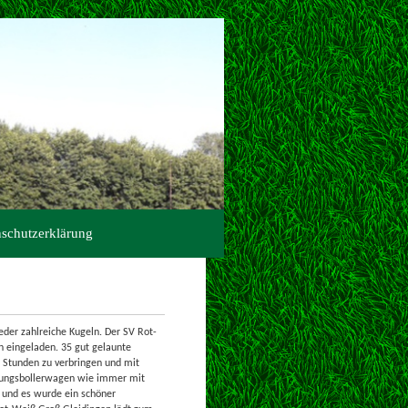
schutzerklärung
der zahlreiche Kugeln. Der SV Rot-
 eingeladen. 35 gut gelaunte
 Stunden zu verbringen und mit
egungsbollerwagen wie immer mit
 und es wurde ein schöner