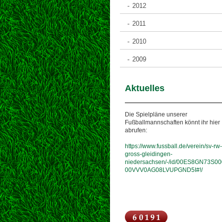
2012
2011
2010
2009
Aktuelles
Die Spielpläne unserer
Fußballmannschaften könnt ihr hier
abrufen:
https://www.fussball.de/verein/sv-rw-
gross-gleidingen-
niedersachsen/-/id/00ES8GN73S00
00VVV0AG08LVUPGND5I#!/