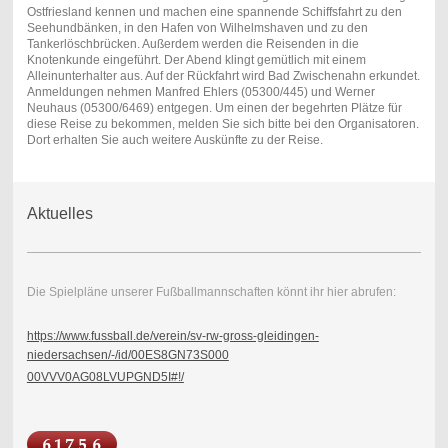
Ostfriesland kennen und machen eine spannende Schiffsfahrt zu den
Seehundbänken, in den Hafen von Wilhelmshaven und zu den
Tankerlöschbrücken. Außerdem werden die Reisenden in die
Knotenkunde eingeführt. Der Abend klingt gemütlich mit einem
Alleinunterhalter aus. Auf der Rückfahrt wird Bad Zwischenahn erkundet.
Anmeldungen nehmen Manfred Ehlers (05300/445) und Werner
Neuhaus (05300/6469) entgegen. Um einen der begehrten Plätze für
diese Reise zu bekommen, melden Sie sich bitte bei den Organisatoren.
Dort erhalten Sie auch weitere Auskünfte zu der Reise.
Aktuelles
Die Spielpläne unserer Fußballmannschaften könnt ihr hier abrufen:
https://www.fussball.de/verein/sv-rw-gross-gleidingen-
niedersachsen/-/id/00ES8GN73S000
00VVV0AG08LVUPGND5I#!/