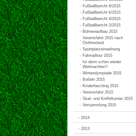
Fußballbericht 8/2015
Fußballbericht 6/2015
Fußballbericht 4/2015
Fußballbericht 2/2015
Bühnenaufbau 2015
Vereinsfahrt 2015 nach
Ostfriesland
Sportplatzeinweihung
Fahrradtour 2015
Ist denn schon wieder
Weihnachten?
Winterolympiade 2015
Boßeln 2015
Kinderfasching 2015
Vereinsfahrt 2015
Skat- und Kniffelturnier 2015
Versammlung 2015
2014
2013