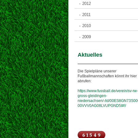
2012
2011
2010
2009
Aktuelles
Die Spielpläne unserer
Fußballmannschaften könnt ihr hier
abrufen:
https://www.fussball.de/verein/sv-rw-
gross-gleidingen-
niedersachsen/-/id/00ES8GN73S00
00VVV0AG08LVUPGND5I#!/