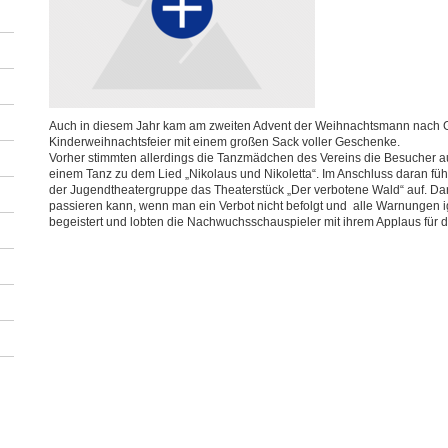
Auch in diesem Jahr kam am zweiten Advent der Weihnachtsmann nach G
Kinderweihnachtsfeier mit einem großen Sack voller Geschenke.
Vorher stimmten allerdings die Tanzmädchen des Vereins die Besucher auf
einem Tanz zu dem Lied „Nikolaus und Nikoletta“. Im Anschluss daran fü
der Jugendtheatergruppe das Theaterstück „Der verbotene Wald“ auf. Dar
passieren kann, wenn man ein Verbot nicht befolgt und alle Warnungen i
begeistert und lobten die Nachwuchsschauspieler mit ihrem Applaus für d